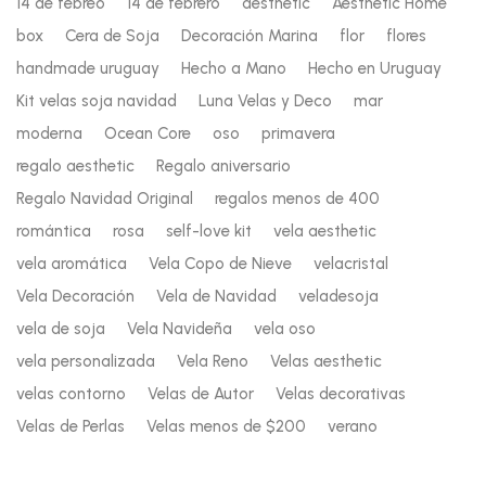
14 de febreo
14 de febrero
aesthetic
Aesthetic Home
box
Cera de Soja
Decoración Marina
flor
flores
handmade uruguay
Hecho a Mano
Hecho en Uruguay
Kit velas soja navidad
Luna Velas y Deco
mar
moderna
Ocean Core
oso
primavera
regalo aesthetic
Regalo aniversario
Regalo Navidad Original
regalos menos de 400
romántica
rosa
self-love kit
vela aesthetic
vela aromática
Vela Copo de Nieve
velacristal
Vela Decoración
Vela de Navidad
veladesoja
vela de soja
Vela Navideña
vela oso
vela personalizada
Vela Reno
Velas aesthetic
velas contorno
Velas de Autor
Velas decorativas
Velas de Perlas
Velas menos de $200
verano