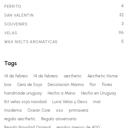
4
PERRITO
32
SAN VALENTIN
3
SOUVENIRS
96
VELAS
5
WAX MELTS AROMÁTICAS
Tags
14 de febreo
14 de febrero
aesthetic
Aesthetic Home
box
Cera de Soja
Decoración Marina
flor
flores
handmade uruguay
Hecho a Mano
Hecho en Uruguay
Kit velas soja navidad
Luna Velas y Deco
mar
moderna
Ocean Core
oso
primavera
regalo aesthetic
Regalo aniversario
Regalo Navidad Original
regalos menos de 400