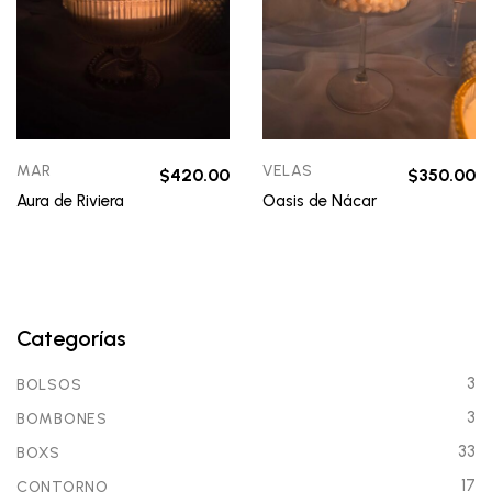
MAR
VELAS
$
420.00
$
350.00
Aura de Riviera
Oasis de Nácar
Categorías
3
BOLSOS
3
BOMBONES
33
BOXS
17
CONTORNO